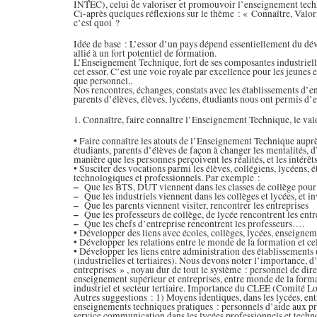
INTEC), celui de valoriser et promouvoir l’enseignement tech
Ci-après quelques réflexions sur le thème : « Connaître, Valo
c’est quoi ?
Idée de base : L’essor d’un pays dépend essentiellement du dév
allié à un fort potentiel de formation.
L’Enseignement Technique, fort de ses composantes industrielle
cet essor. C’est une voie royale par excellence pour les jeunes 
que personnel..
Nos rencontres, échanges, constats avec les établissements d’en
parents d’élèves, élèves, lycéens, étudiants nous ont permis d
1. Connaître, faire connaître l’Enseignement Technique, le valo
• Faire connaître les atouts de l’Enseignement Technique auprè
étudiants, parents d’élèves de façon à changer les mentalités, d
manière que les personnes perçoivent les réalités, et les intérêt
• Susciter des vocations parmi les élèves, collégiens, lycéens, 
technologiques et professionnels. Par exemple :
–
Que les BTS, DUT viennent dans les classes de collège pour 
–
Que les industriels viennent dans les collèges et lycées, et
–
Que les parents viennent visiter, rencontrer les entreprises
–
Que les professeurs de collège, de lycée rencontrent les entr
–
Que les chefs d’entreprise rencontrent les professeurs….
• Développer des liens avec écoles, collèges, lycées, enseignem
• Développer les relations entre le monde de la formation et cel
• Développer les liens entre administration des établissements (
(industrielles et tertiaires). Nous devons noter l’importance, 
entreprises » , noyau dur de tout le système : personnel de dir
enseignement supérieur et entreprises, entre monde de la forma
industriel et secteur tertiaire. Importance du CLEE (Comité Lo
Autres suggestions : 1) Moyens identiques, dans les lycées, ent
enseignements techniques pratiques : personnels d’aide aux pr
service communication dans les lycées professionnels et techn