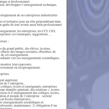
nique et professionnel.
riser, développer l’enseignement technique,
eloppement de ses entreprises industrielles
s et tertiaires joue un rôle prépondérant dans
en quête de leur avenir aussi bien professionnel
seignement, les entreprises, les CCI, CIO,
’exprimer ces remarques, suggestions, …
riser :
s du grand public, des élèves, lycéens,
’effacer des images erronées, obsolètes, de
s de cet enseignement..
étudiants vers les enseignements scientifiques,
montrer leurs parcours,
 inversement ou réciproquement,
eprises.
ent supérieur.
ui de l’entreprise..
collèges, lycées et enseignants, entreprises
d’une manière générale, des relations « écoles-
ection et d’enseignement des collèges, lycées,
tion et monde de l’entreprise : secteur
cal Écoles Entreprises).
re enseignements scientifiques et
ofesseurs, maintenance. 2) obligation d’un
ologiques.