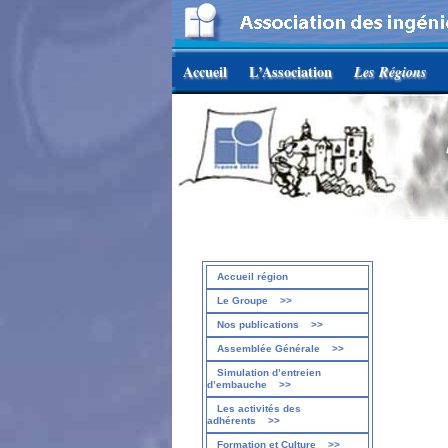
Accueil
L’Association
Les Régions
Accueil région
Le Groupe
>>
Nos publications
>>
Assemblée Générale
>>
Simulation d’entreien
d’embauche
>>
Les activités des
adhérents
>>
Formation et Culture
>>