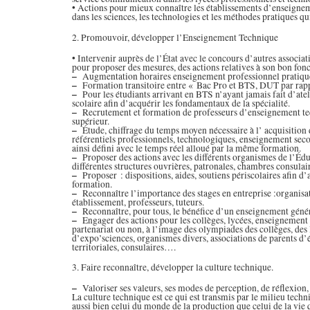
• Actions pour mieux connaître les établissements d’enseigne
dans les sciences, les technologies et les méthodes pratiques qu
2. Promouvoir, développer l’Enseignement Technique
• Intervenir auprès de l’État avec le concours d’autres associa
pour proposer des mesures, des actions relatives à son bon fon
–
Augmentation horaires enseignement professionnel pratiqu
–
Formation transitoire entre « Bac Pro et BTS, DUT par rapp
–
Pour les étudiants arrivant en BTS n’ayant jamais fait d’atel
scolaire afin d’acquérir les fondamentaux de la spécialité.
–
Recrutement et formation de professeurs d’enseignement te
supérieur.
–
Étude, chiffrage du temps moyen nécessaire à l’ acquisition
référentiels professionnels, technologiques, enseignement seco
ainsi défini avec le temps réel alloué par la même formation.
–
Proposer des actions avec les différents organismes de l’Édu
différentes structures ouvrières, patronales, chambres consul
–
Proposer : dispositions, aides, soutiens périscolaires afin d’
formation.
–
Reconnaître l’importance des stages en entreprise :organisat
établissement, professeurs, tuteurs.
–
Reconnaître, pour tous, le bénéfice d’un enseignement génér
–
Engager des actions pour les collèges, lycées, enseignement 
partenariat ou non, à l’image des olympiades des collèges, des
d’expo’sciences, organismes divers, associations de parents d’
territoriales, consulaires….
3. Faire reconnaître, développer la culture technique.
–
Valoriser ses valeurs, ses modes de perception, de réflexion,
La culture technique est ce qui est transmis par le milieu tech
aussi bien celui du monde de la production que celui de la vie