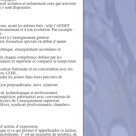
ment scolaires et notamment ceux qui œuvrent
i y sont dispensées.
tions, ayant les mêmes buts , telle l’AFDET
ctionnement et à son évolution. Par exemple :
e.
ort à l’enseignement général..
ier, formation spéciale en début d’année
chnique, enseignement secondaire et
 de chaque compétence définie par les
ndaire et supérieur et comparer le temps total
cation Nationale et en concertation avec les
aires, CLEE…
aider les jeunes dans leurs parcours de
ion prépondérante, suivi, relations
al, technologique et professionnel.
supérieur, partenaires avec conventions de
 lycées, de l’enseignement supérieur,
élèves, syndicats professionnels, chambres
 d’action, d’expression
nique et ce qui permet d’appréhender ce milieu,
 quotidienne. C’est un ensemble de modèles, de