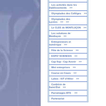
Les activités dans les
établissements
>>
Olympiades des Collèges
>>
Olympiades des
Lycées
>>
>>
Le CLEE de MONTLUÇON
>>
Les solutions de
Montluçon
>>
Entrepreneurs et
numérique
>>
Fête de la Science
>>
EXPO’ SCIENCES
>>
Cap Sup - Cap Avenir
>>
Mini entreprises
>>
Course en Cours
>>
Labos - IUT d’Allier
>>
Confrérie de
Saint Éloi
>>
Parrainages BTS
>>
Partenariat